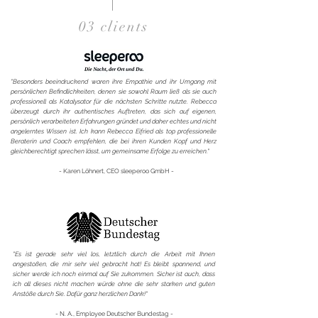
03 clients
"Besonders beeindruckend waren ihre Empathie und ihr Umgang mit
persönlichen Befindlichkeiten, denen sie sowohl Raum ließ als sie auch
professionell als Katalysator für die nächsten Schritte nutzte. Rebecca
überzeugt durch ihr authentisches Auftreten, das sich auf eigenen,
persönlich verarbeiteten Erfahrungen gründet und daher echtes und nicht
angelerntes Wissen ist. Ich kann Rebecca Eifried als top professionelle
Beraterin und Coach empfehlen, die bei ihren Kunden Kopf und Herz
gleichberechtigt sprechen lässt, um gemeinsame Erfolge zu erreichen."
- Karen Löhnert, CEO sleeperoo GmbH -
"Es ist gerade sehr viel los, letztlich durch die Arbeit mit Ihnen
angestoßen, die mir sehr viel gebracht hat! Es bleibt spannend, und
sicher werde ich noch einmal auf Sie zukommen. Sicher ist auch, dass
ich all dieses nicht machen würde ohne die sehr starken und guten
Anstöße durch Sie. Dafür ganz herzlichen Dank!"
- N. A., Employee Deutscher Bundestag -